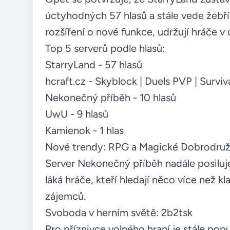
úctyhodných 57 hlasů a stále vede žebříč
rozšíření o nové funkce, udržují hráče v
Top 5 serverů podle hlasů:
StarryLand
- 57 hlasů
hcraft.cz - Skyblock | Duels PVP | Surviv
Nekonečný příběh
- 10 hlasů
UwU
- 9 hlasů
Kamienok
- 1 hlas
Nové trendy: RPG a Magické Dobrodruž
Server
Nekonečný příběh
nadále posilu
láká hráče, kteří hledají něco více než kl
zájemců.
Svoboda v herním světě:
2b2tsk
Pro příznivce volného hraní je stále pop