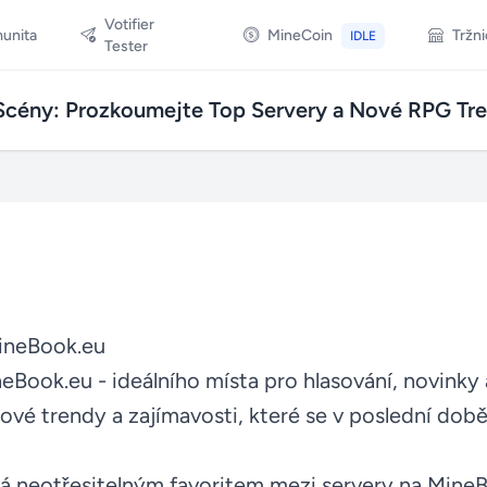
Votifier
unita
MineCoin
Tržn
IDLE
Tester
Scény: Prozkoumejte Top Servery a Nové RPG Tr
MineBook.eu
eBook.eu - ideálního místa pro hlasování, novinky 
ové trendy a zajímavosti, které se v poslední době
á neotřesitelným favoritem mezi servery na MineB