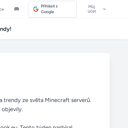
Přihlásit s
Můj
ice
účet
Google
endy!
a trendy ze světa Minecraft serverů.
 objevily.
ook.eu. Tento týden nasbíral