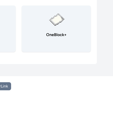
OneBlock+
rLink