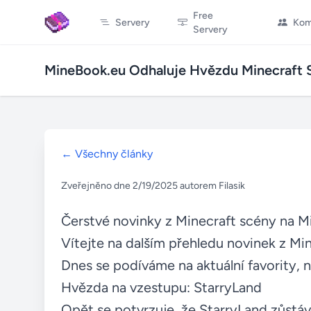
Free
Servery
Kom
Servery
MineBook.eu Odhaluje Hvězdu Minecraft 
← Všechny články
Zveřejněno dne 2/19/2025 autorem Filasik
Čerstvé novinky z Minecraft scény na 
Vítejte na dalším přehledu novinek z Min
Dnes se podíváme na aktuální favority, n
Hvězda na vzestupu:
StarryLand
Opět se potvrzuje, že
StarryLand
zůstáv