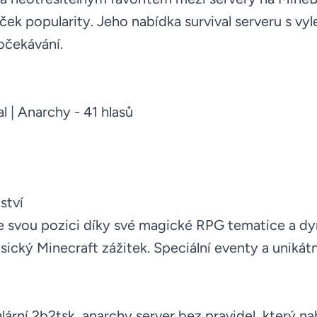
ek popularity. Jeho nabídka survival serveru s vyl
 očekávání.
al | Anarchy
- 41 hlasů
ství
je svou pozici díky své magické RPG tematice a d
asický Minecraft zážitek. Speciální eventy a unikátn
ulární
2b2tsk
, anarchy server bez pravidel, který n