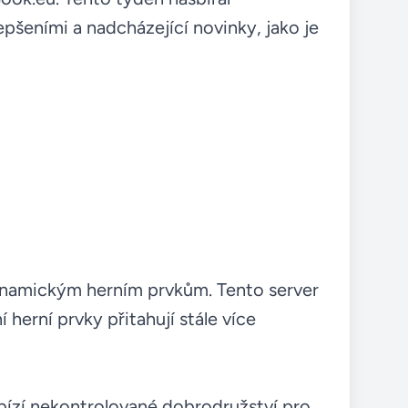
epšeními a nadcházející novinky, jako je
ynamickým herním prvkům. Tento server
í herní prvky přitahují stále více
abízí nekontrolované dobrodružství pro