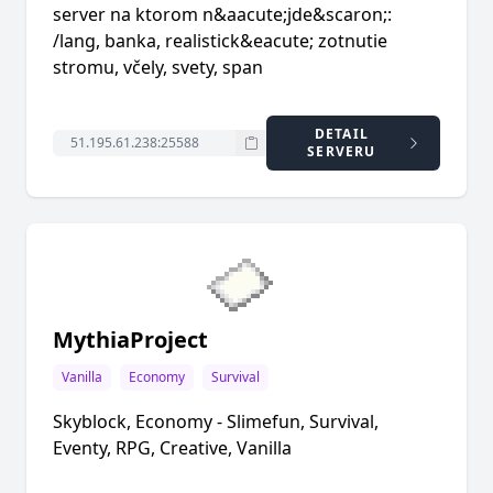
server na ktorom n&aacute;jde&scaron;:
/lang, banka, realistick&eacute; zotnutie
stromu, včely, svety, span
DETAIL
SERVERU
MythiaProject
Vanilla
Economy
Survival
Skyblock, Economy - Slimefun, Survival,
Eventy, RPG, Creative, Vanilla