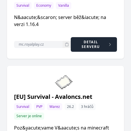
Survival
Economy
Vanilla
N&aacute;&scaron; server běž&iacute; na
verzi 1.16.4
DETAIL
SERVERU
[EU] Survival - Avaloncs.net
Survival
PVP
Warez
26.2
3 hráčů
Server je online
Poz&yacute;vame V&aacute;s na minecraft