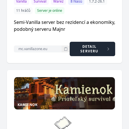
Vanilla
Survival
Warez
8 hlasů
1.7.2-26.1
11 hráčů
Server je online
Semi-Vanilla server bez rezidencí a ekonomiky,
podobný serveru Majnr
DETAIL
SERVERU
KAMIENOK