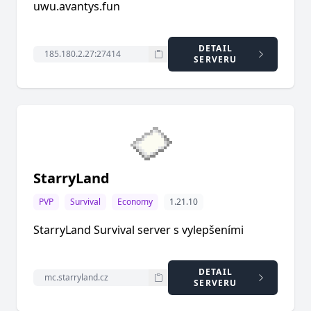
uwu.avantys.fun
DETAIL
SERVERU
StarryLand
PVP
Survival
Economy
1.21.10
StarryLand Survival server s vylepšeními
DETAIL
SERVERU