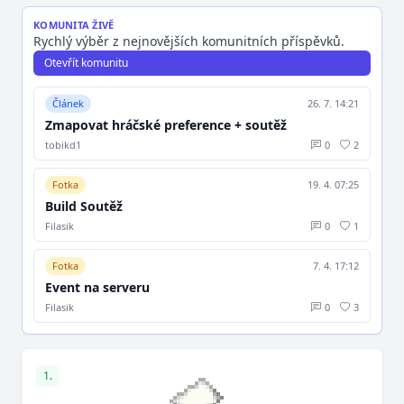
KOMUNITA ŽIVĚ
Rychlý výběr z nejnovějších komunitních příspěvků.
Otevřít komunitu
Článek
26. 7. 14:21
Zmapovat hráčské preference + soutěž
tobikd1
0
2
Fotka
19. 4. 07:25
Build Soutěž
Filasik
0
1
Fotka
7. 4. 17:12
Event na serveru
Filasik
0
3
1.