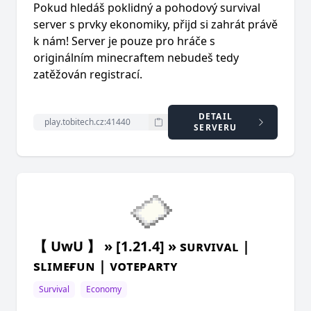
Pokud hledáš poklidný a pohodový survival
server s prvky ekonomiky, přijd si zahrát právě
k nám! Server je pouze pro hráče s
originálním minecraftem nebudeš tedy
zatěžován registrací.
DETAIL
SERVERU
【 UwU 】 » [1.21.4] » sᴜʀᴠɪᴠᴀʟ |
sʟɪᴍᴇғᴜɴ | ᴠᴏᴛᴇᴘᴀʀᴛʏ
Survival
Economy