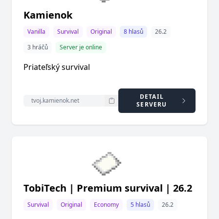
Kamienok
Vanilla
Survival
Original
8 hlasů
26.2
3 hráčů
Server je online
Priateľský survival
DETAIL
SERVERU
TobiTech | Premium survival | 26.2
Survival
Original
Economy
5 hlasů
26.2