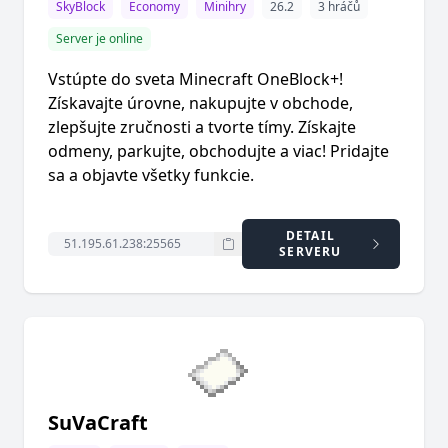
SkyBlock
Economy
Minihry
26.2
3 hráčů
Server je online
Vstúpte do sveta Minecraft OneBlock+!
Získavajte úrovne, nakupujte v obchode,
zlepšujte zručnosti a tvorte tímy. Získajte
odmeny, parkujte, obchodujte a viac! Pridajte
sa a objavte všetky funkcie.
DETAIL
SERVERU
SuVaCraft