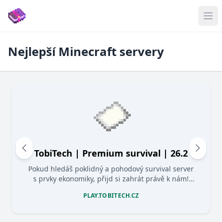
Nejlepší Minecraft servery
TobiTech | Premium survival | 26.2
Pokud hledáš poklidný a pohodový survival server
s prvky ekonomiky, přijd si zahrát právě k nám!
Server je pouze pro hráče s originálním
PLAY.TOBITECH.CZ
minecraftem nebudeš tedy zatěžován registrací.