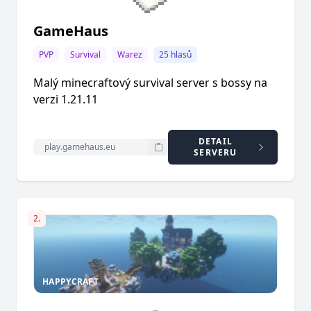
GameHaus
PVP
Survival
Warez
25 hlasů
Malý minecraftový survival server s bossy na
verzi 1.21.11
DETAIL
SERVERU
2.
HAPPYCRAFT